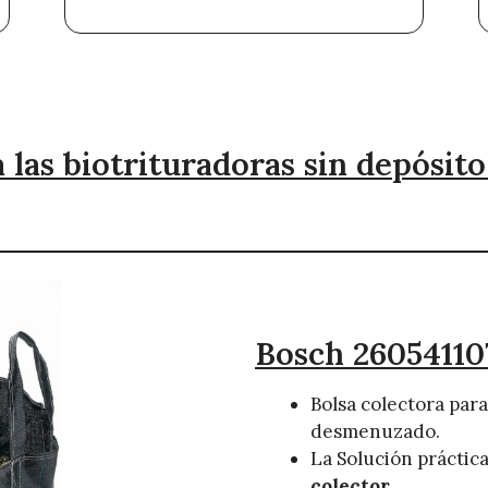
 las biotrituradoras sin depósit
Bosch 26054110
Bolsa colectora para
desmenuzado.
La Solución práctic
colector